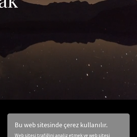
Bu web sitesinde çerez kullanılır.
Web sitesi trafiğini analiz etmek ve web sitesi