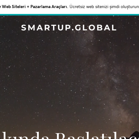
Web Siteleri + Pazarlama Araçları.
Ücretsiz web sitenizi şimdi oluşturun
SMARTUP.GLOBAL
akında Başlatıla