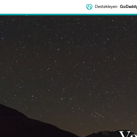
Destekleyen:
GoDaddy 
‌Y